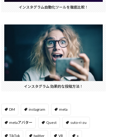
インスタグラム自動化ツールを徹底比較！
インスタグラム 効果的な投稿方法！
DM
instagram
meta
metaアバター
Quest
suto-ri-zu
TikTok
twitter
VR
x