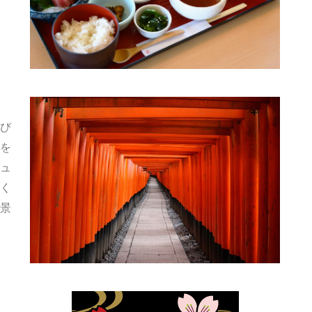
び
を
ュ
く
景