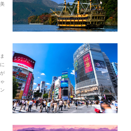
美
ま
に
が
ゃ
ン