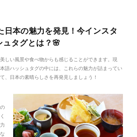
た日本の魅力を発見！今インスタ
ュタグとは？🌸
美しい風景や食べ物からも感じることができます。現
本語ハッシュタグの中には、これらの魅力が詰まってい
て、日本の素晴らしさを再発見しましょう！
の
く
力
な