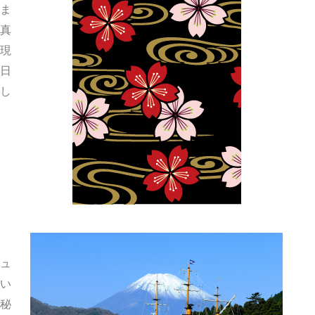
ま
真
現
日
し
ュ
い
秘