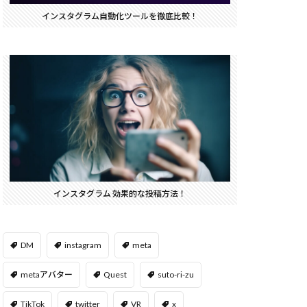
インスタグラム自動化ツールを徹底比較！
インスタグラム 効果的な投稿方法！
DM
instagram
meta
metaアバター
Quest
suto-ri-zu
TikTok
twitter
VR
x